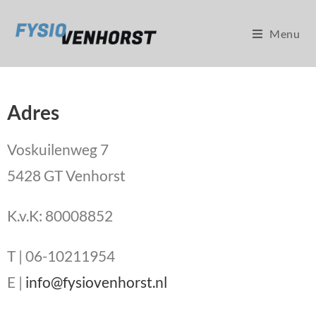
Menu
Adres
Voskuilenweg 7
5428 GT Venhorst
K.v.K: 80008852
T | 06-10211954
E |
info@fysiovenhorst.nl